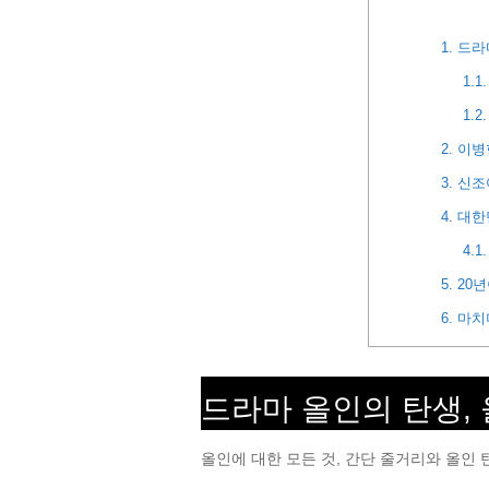
1.
드라마
1.1.
1.2.
2.
이병
3.
신조
4.
대한
4.1.
5.
20년
6.
마치
드라마 올인의 탄생,
올인에 대한 모든 것, 간단 줄거리와 올인