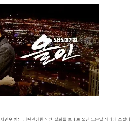
‘차민수’씨의 파란만장한 인생 실화를 토대로 쓰인 노승일 작가의 소설이