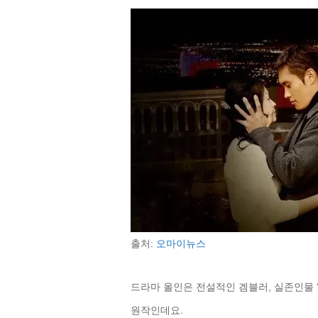
출처:
오마이뉴스
드라마 올인은 전설적인 겜블러, 실존인물 
원작인데요.