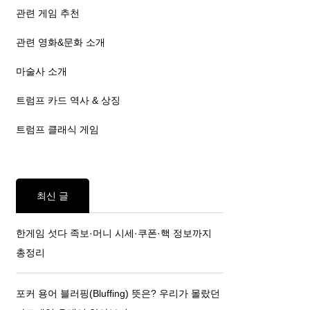
관련 게임 추천
관련 영화&문화 소개
마술사 소개
트럼프 카드 역사 & 상징
트럼프 클래식 게임
최신 글
한게임 섯다 족보·머니 시세·쿠폰·핵 정보까지
총정리
포커 용어 블러핑(Bluffing) 뜻은? 우리가 몰랐던