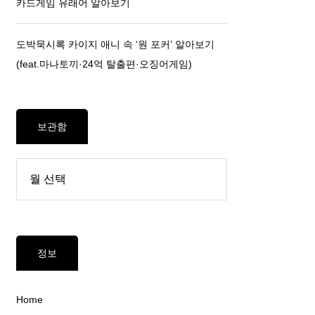
카드게임 유래어 알아보기
도박묵시록 카이지 애니 속 ‘원 포커’ 알아보기
(feat.마나토끼·24억 탈출편·오징어게임)
보관함
정보
Home